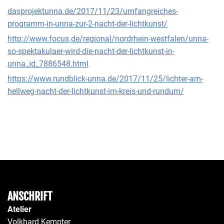
dasprojektunna.de/2017/11/23/umfangreiches-
programm-in-unna-zur-2-nacht-der-lichtkunst/
http://www.focus.de/regional/nordrhein-westfalen/unna-
so-spektakulaer-wird-die-nacht-der-lichtkunst-in-
unna_id_7886548.html
https://www.rundblick-unna.de/2017/11/25/lichter-am-
hellweg-nacht-der-lichtkunst-im-kreis-und-rundum/
ANSCHRIFT
Atelier
Volkhard Kempter