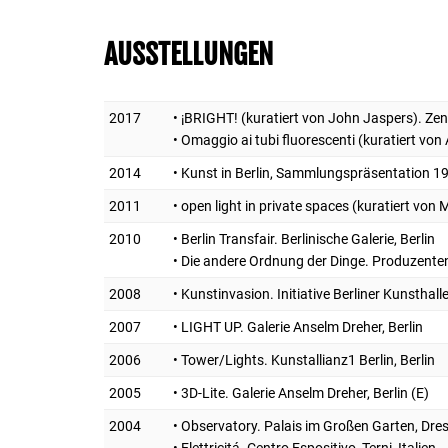
AUSSTELLUNGEN
2017
• ¡BRIGHT! (kuratiert von John Jaspers). Zen
• Omaggio ai tubi fluorescenti (kuratiert von 
2014
• Kunst in Berlin, Sammlungspräsentation 1945
2011
• open light in private spaces (kuratiert von
2010
• Berlin Transfair. Berlinische Galerie, Berlin
• Die andere Ordnung der Dinge. Produzente
2008
• Kunstinvasion. Initiative Berliner Kunsthalle
2007
• LIGHT UP. Galerie Anselm Dreher, Berlin
2006
• Tower/Lights. Kunstallianz1 Berlin, Berlin
2005
• 3D-Lite. Galerie Anselm Dreher, Berlin (E)
2004
• Observatory. Palais im Großen Garten, Dre
• Elettricitá. Centro Espositivo, Terni, Italien