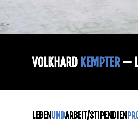
VOLKHARD
KEMPTER
— L
LEBEN
UND
ARBEIT/STIPENDIEN
PR