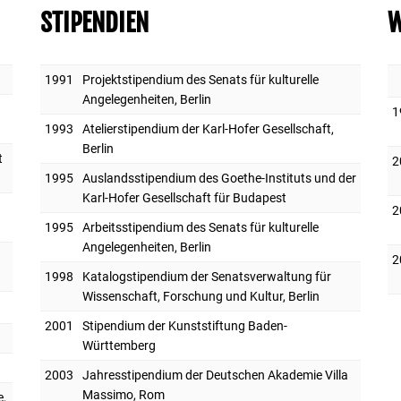
STIPENDIEN
W
1991
Projektstipendium des Senats für kulturelle
Angelegenheiten, Berlin
1
1993
Atelierstipendium der Karl-Hofer Gesellschaft,
Berlin
t
2
1995
Auslandsstipendium des Goethe-Instituts und der
Karl-Hofer Gesellschaft für Budapest
2
1995
Arbeitsstipendium des Senats für kulturelle
Angelegenheiten, Berlin
2
1998
Katalogstipendium der Senatsverwaltung für
Wissenschaft, Forschung und Kultur, Berlin
2001
Stipendium der Kunststiftung Baden-
Württemberg
n
2003
Jahresstipendium der Deutschen Akademie Villa
Massimo, Rom
e,