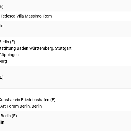
E)
a Tedesca Villa Massimo, Rom
in
erlin (E)
tstiftung Baden Württemberg, Stuttgart
 Göppingen
burg
E)
Kunstverein Friedrichshafen (E)
 Art Forum Berlin, Berlin
Berlin (E)
lin