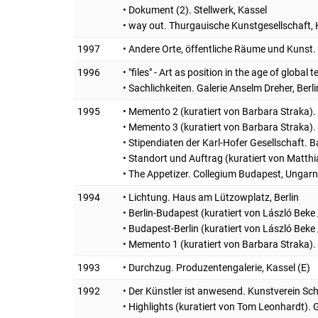
• Dokument (2). Stellwerk, Kassel
• way out. Thurgauische Kunstgesellschaft, 
1997
• Andere Orte, öffentliche Räume und Kuns
1996
• "files" - Art as position in the age of global
• Sachlichkeiten. Galerie Anselm Dreher, Berli
1995
• Memento 2 (kuratiert von Barbara Straka).
• Memento 3 (kuratiert von Barbara Straka). 
• Stipendiaten der Karl-Hofer Gesellschaft. 
• Standort und Auftrag (kuratiert von Matthi
• The Appetizer. Collegium Budapest, Ungarn
1994
• Lichtung. Haus am Lützowplatz, Berlin
• Berlin-Budapest (kuratiert von László Bek
• Budapest-Berlin (kuratiert von László Bek
• Memento 1 (kuratiert von Barbara Straka). 
1993
• Durchzug. Produzentengalerie, Kassel (E)
1992
• Der Künstler ist anwesend. Kunstverein S
• Highlights (kuratiert von Tom Leonhardt).